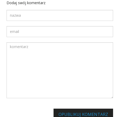
Dodaj swój komentarz
Twoja nazwa
Twój adres email
Komentarz
Informuj mnie o innych komentarzach za pośrednictwem poc
OPUBLIKUJ KOMENTARZ