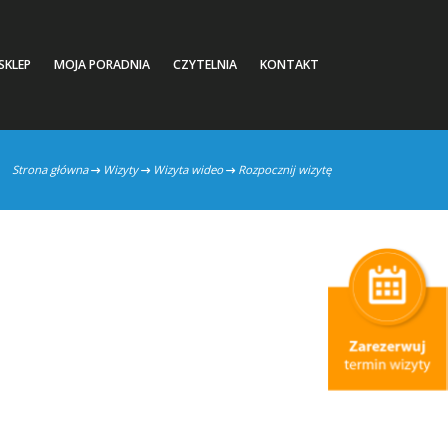
SKLEP
MOJA PORADNIA
CZYTELNIA
KONTAKT
Strona główna
Wizyty
Wizyta wideo
Rozpocznij wizytę