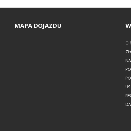
MAPA DOJAZDU
W
O 
ZŁ
NA
PO
PO
US
RE
DA