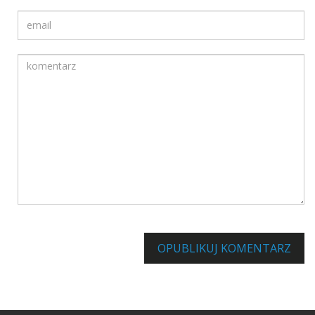
Twój adres email
Komentarz
Informuj mnie o innych komentarzach za pośrednictwem poc
OPUBLIKUJ KOMENTARZ