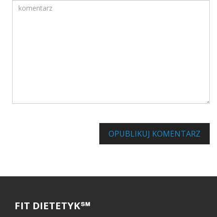
Komentarz
Informuj mnie o innych komentarzach za pośrednictwem poc
OPUBLIKUJ KOMENTARZ
FIT DIETETYK℠