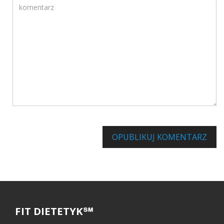
Komentarz
Informuj mnie o innych komentarzach za pośrednictwem poc
OPUBLIKUJ KOMENTARZ
FIT DIETETYK℠