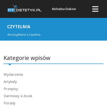
Michalina Diakow
CZYTELNIA
Strona główna
Czytelnia
Kategorie wpisów
Wydarzenia
Artykuły
Przepisy
Darmowy e-book
Porady