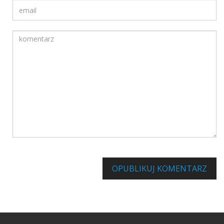
Twój adres email
Komentarz
Informuj mnie o innych komentarzach za pośrednictwem poc
OPUBLIKUJ KOMENTARZ