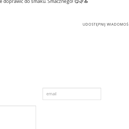
ie doprawić do smaku. Smacznego! 😋🌿🍝
UDOSTĘPNIJ WIADOMOŚ
Twój adres email