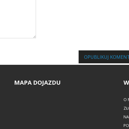
zach za pośrednictwem poczty e-mail
OPUBLIKUJ KOMEN
MAPA DOJAZDU
W
O 
ZŁ
NA
PO