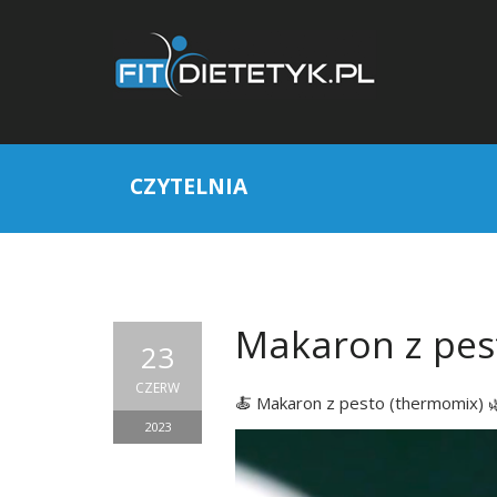
CZYTELNIA
Makaron z pes
23
CZERW
🍝 Makaron z pesto (thermomix) 
2023