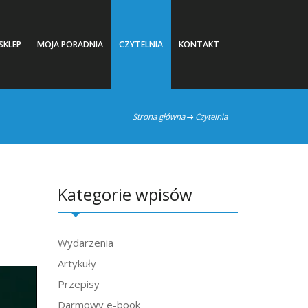
SKLEP
MOJA PORADNIA
CZYTELNIA
KONTAKT
Strona główna
Czytelnia
Kategorie wpisów
Wydarzenia
Artykuły
Przepisy
Darmowy e-book