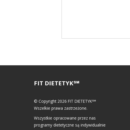
Informuj mnie o innych komentar
FIT DIETETYK℠
© Copyright 2026 FIT DIETETYK℠
Wszelkie prawa zastrzeżone.
Wszystkie opracowane przez nas
programy dietetyczne są indywidualnie