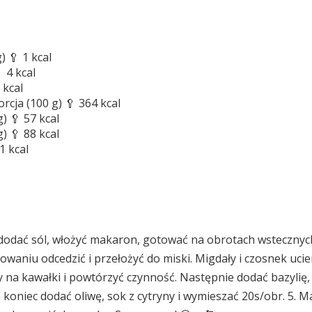
) 🥄 1 kcal
 4 kcal
 kcal
cja (100 g) 🥄 364 kcal
g) 🥄 57 kcal
g) 🥄 88 kcal
1 kcal
 dodać sól, włożyć makaron, gotować na obrotach wstecznyc
waniu odcedzić i przełożyć do miski. Migdały i czosnek ucie
 na kawałki i powtórzyć czynność. Następnie dodać bazylię, 
 koniec dodać oliwę, sok z cytryny i wymieszać 20s/obr. 5. 