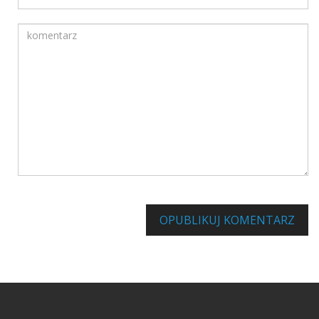
Komentarz
Informuj mnie o innych komentarzach za pośrednictwem poc
OPUBLIKUJ KOMENTARZ