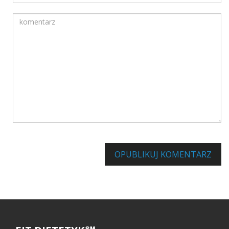
Komentarz
Informuj mnie o innych komentarzach za pośrednictwem poc
OPUBLIKUJ KOMENTARZ