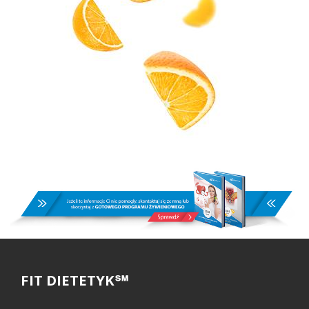
FIT DIETETYK℠