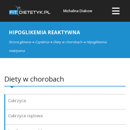
Michalina Diakow
HIPOGLIKEMIA REAKTYWNA
Strona główna
Czytelnia
Diety w chorobach
Hipoglikemia
reaktywna
Diety w chorobach
Cukrzyca
Cukrzyca ciążowa