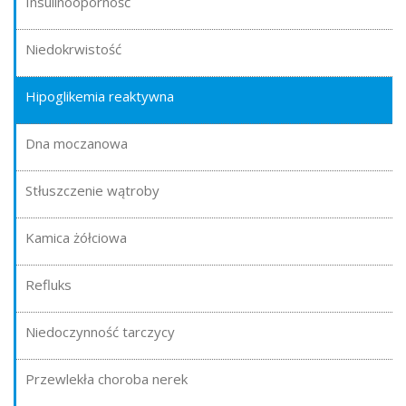
Insulinooporność
Niedokrwistość
Hipoglikemia reaktywna
Dna moczanowa
Stłuszczenie wątroby
Kamica żółciowa
Refluks
Niedoczynność tarczycy
Przewlekła choroba nerek