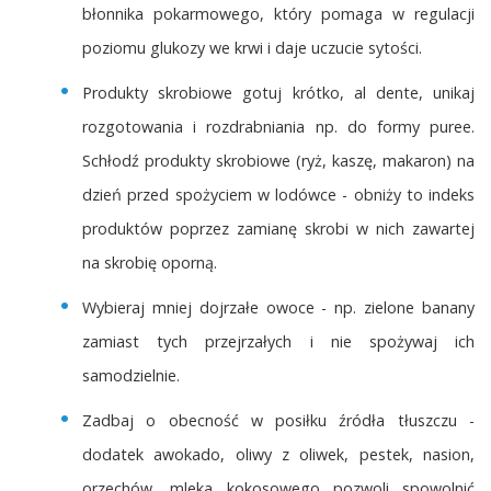
błonnika pokarmowego, który pomaga w regulacji
poziomu glukozy we krwi i daje uczucie sytości.
Produkty skrobiowe gotuj krótko, al dente, unikaj
rozgotowania i rozdrabniania np. do formy puree.
Schłodź produkty skrobiowe (ryż, kaszę, makaron) na
dzień przed spożyciem w lodówce - obniży to indeks
produktów poprzez zamianę skrobi w nich zawartej
na skrobię oporną.
Wybieraj mniej dojrzałe owoce - np. zielone banany
zamiast tych przejrzałych i nie spożywaj ich
samodzielnie.
Zadbaj o obecność w posiłku źródła tłuszczu -
dodatek awokado, oliwy z oliwek, pestek, nasion,
orzechów, mleka kokosowego pozwoli spowolnić