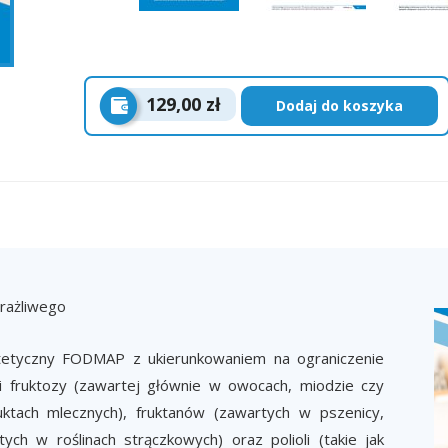
129,00 zł
Dodaj do koszyka
drażliwego
etetyczny FODMAP z ukierunkowaniem na ograniczenie
i fruktozy (zawartej głównie w owocach, miodzie czy
uktach mlecznych), fruktanów (zawartych w pszenicy,
ych w roślinach strączkowych) oraz polioli (takie jak