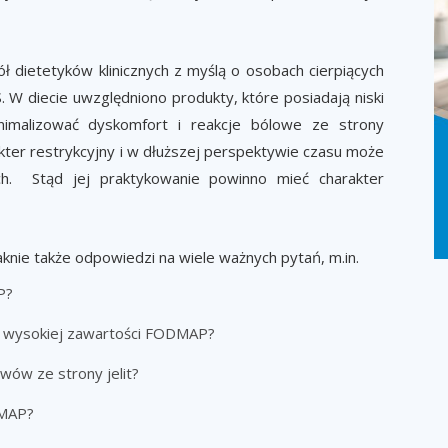
 dietetyków klinicznych z myślą o osobach cierpiących
S. W diecie uwzględniono produkty, które posiadają niski
malizować dyskomfort i reakcje bólowe ze strony
er restrykcyjny i w dłuższej perspektywie czasu może
h. Stąd jej praktykowanie powinno mieć charakter
ie także odpowiedzi na wiele ważnych pytań, m.in.
P?
 i wysokiej zawartości FODMAP?
wów ze strony jelit?
DMAP?