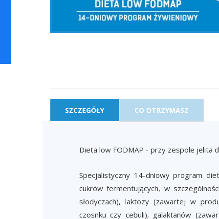
SZCZEGÓŁY
CO OTRZYMASZ
Dieta low FODMAP - przy zespole jelita 
Specjalistyczny 14-dniowy program di
cukrów fermentujących, w szczególnośc
słodyczach), laktozy (zawartej w prod
czosnku czy cebuli), galaktanów (zawart