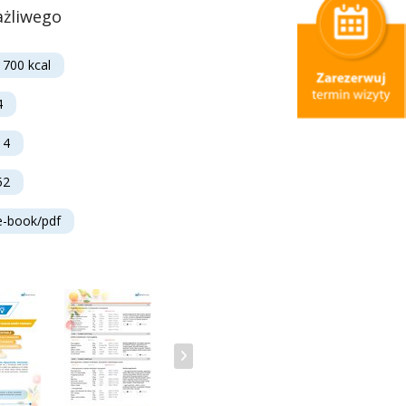
ażliwego
1700 kcal
4
14
52
e-book/pdf